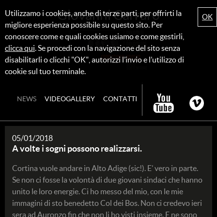
Giovanni Carraro
Utilizzamo i cookies, anche di terze parti, per offrirti la
OK
migliore esperienza possibile su questo sito. Per
conoscere come e quali cookies usiamo e come gestirli,
clicca qui
. Se procedi con la navigazione del sito senza
disabilitarli o clicchi "OK", autorizzi l’invio e l’utilizzo di
cookie sul tuo terminale.
NEWS
VIDEOGALLERY
CONTATTI
05/01/2018
A volte i sogni possono realizzarsi.
Cortina vuole andare in Alto Adige (sic!). E’ vero in parte.
Se non ci fosse la volontà di due giovani sindaci che hanno
unito le loro energie. Ci ho messo del mio, con le mie
immagini di sto benedetto Col dei Bos. Non ci credevo ieri
sera ad Auronzo fin che non li ho visti insieme. E ne sono