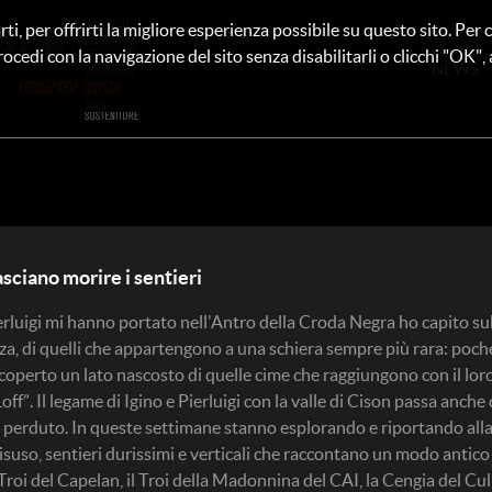
rti, per offrirti la migliore esperienza possibile su questo sito. Pe
rocedi con la navigazione del sito senza disabilitarli o clicchi "OK", au
NEWS
asciano morire i sentieri
rluigi mi hanno portato nell’Antro della Croda Negra ho capito su
za, di quelli che appartengono a una schiera sempre più rara: poch
scoperto un lato nascosto di quelle cime che raggiungono con il lo
ff”. Il legame di Igino e Pierluigi con la valle di Cison passa anche 
perduto. In queste settimane stanno esplorando e riportando alla
disuso, sentieri durissimi e verticali che raccontano un modo antico
l Troi del Capelan, il Troi della Madonnina del CAI, la Cengia del Cul