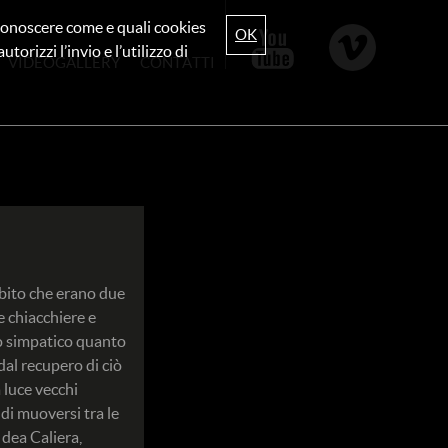
r conoscere come e quali cookies
OK
torizzi l’invio e l’utilizzo di
VIDEOGALLERY
CONTATTI
bito che erano due
e chiacchiere e
ro simpatico quanto
dal recupero di ciò
 luce vecchi
 di muoversi tra le
 dea Caliera,