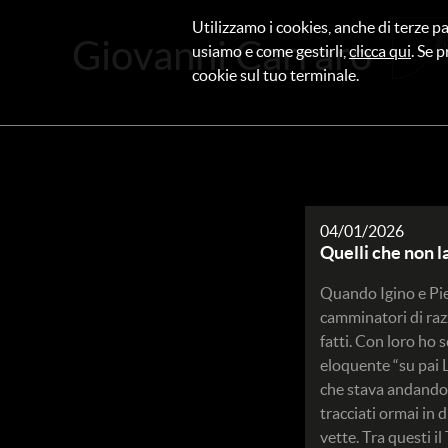
Utilizzamo i cookies, anche di terze pa
Giovanni Carraro
usiamo e come gestirli,
clicca qui
. Se p
cookie sul tuo terminale.
04/01/2026
Quelli che non l
Quando Igino e Pie
camminatori di raz
fatti. Con loro ho 
eloquente “su pai Lo
che stava andando 
tracciati ormai in 
vette. Tra questi i