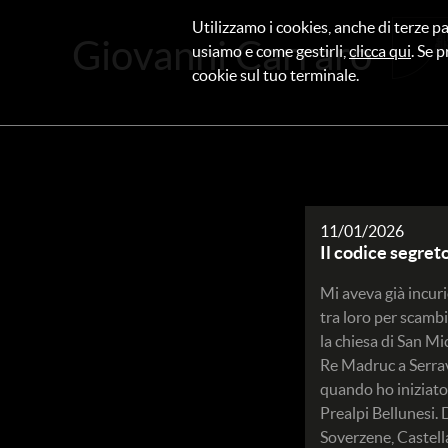
Utilizzamo i cookies, anche di terze pa
Giovanni Carraro
usiamo e come gestirli,
clicca qui
. Se p
cookie sul tuo terminale.
11/01/2026
Il codice segreto 
Mi aveva già incuri
tra loro per scambi
la chiesa di San Mi
Re Madruc a Serrava
quando ho iniziato 
Prealpi Bellunesi. 
Soverzene, Castella