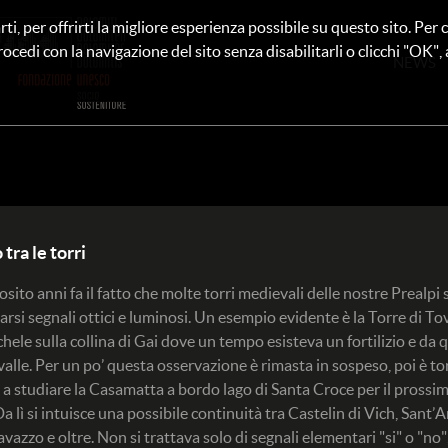
rti, per offrirti la migliore esperienza possibile su questo sito. Pe
rocedi con la navigazione del sito senza disabilitarli o clicchi "OK", au
NEWS
tra le torri
osito anni fa il fatto che molte torri medievali delle nostre Prealpi
arsi segnali ottici e luminosi. Un esempio evidente è la Torre di To
chele sulla collina di Gai dove un tempo esisteva un fortilizio e da q
lle. Per un po’ questa osservazione è rimasta in sospeso, poi è to
a studiare la Casamatta a bordo lago di Santa Croce per il prossimo
Da lì si intuisce una possibile continuità tra Castelin di Vich, Sant
vazzo e oltre. Non si trattava solo di segnali elementari "si" o "no"