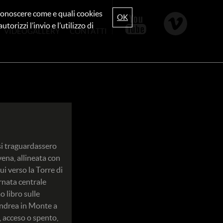
r conoscere come e quali cookies
OK
torizzi l’invio e l’utilizzo di
VIDEOGALLERY
CONTATTI
 si traguardassero
vena, allineata con
ui verso la Torre di
rnata centrale
 libro sulle
’Andrea in Monte a
, acceso o spento,