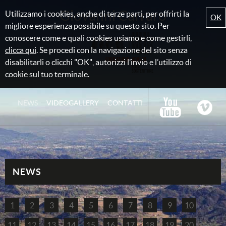
Giovanni Carraro
Utilizzamo i cookies, anche di terze parti, per offrirti la
OK
migliore esperienza possibile su questo sito. Per
conoscere come e quali cookies usiamo e come gestirli,
clicca qui
. Se procedi con la navigazione del sito senza
disabilitarli o clicchi "OK", autorizzi l’invio e l’utilizzo di
cookie sul tuo terminale.
NEWS
VIDEOGALLERY
CONTATTI
NEWS
1
2
3
4
5
6
7
8
9
10
11
12
13
14
15
16
17
18
19
20