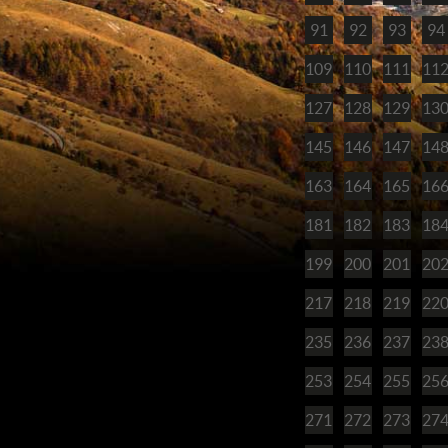
91
92
93
94
109
110
111
11
127
128
129
13
145
146
147
14
163
164
165
16
181
182
183
18
199
200
201
20
217
218
219
22
235
236
237
23
253
254
255
25
271
272
273
27