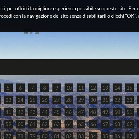
rti, per offrirti la migliore esperienza possibile su questo sito. Pe
rocedi con la navigazione del sito senza disabilitarli o clicchi "OK", au
NEWS
5
6
7
8
9
10
11
12
13
14
15
23
24
25
26
27
28
29
30
31
32
33
41
42
43
44
45
46
47
48
49
50
51
59
60
61
62
63
64
65
66
67
68
69
77
78
79
80
81
82
83
84
85
86
87