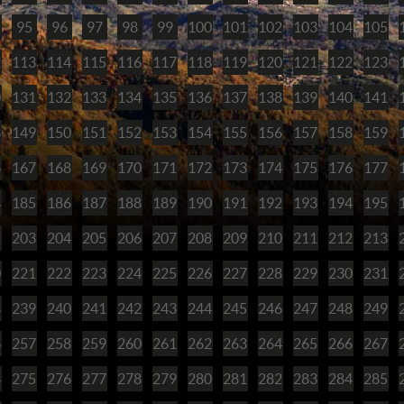
95
96
97
98
99
100
101
102
103
104
105
2
113
114
115
116
117
118
119
120
121
122
123
0
131
132
133
134
135
136
137
138
139
140
141
8
149
150
151
152
153
154
155
156
157
158
159
6
167
168
169
170
171
172
173
174
175
176
177
4
185
186
187
188
189
190
191
192
193
194
195
2
203
204
205
206
207
208
209
210
211
212
213
0
221
222
223
224
225
226
227
228
229
230
231
8
239
240
241
242
243
244
245
246
247
248
249
6
257
258
259
260
261
262
263
264
265
266
267
4
275
276
277
278
279
280
281
282
283
284
285