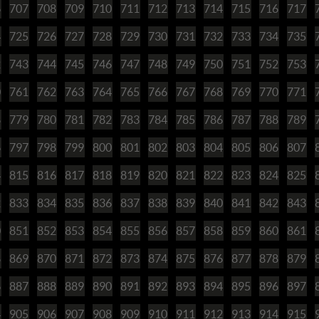
6
707
708
709
710
711
712
713
714
715
716
717
4
725
726
727
728
729
730
731
732
733
734
735
2
743
744
745
746
747
748
749
750
751
752
753
0
761
762
763
764
765
766
767
768
769
770
771
8
779
780
781
782
783
784
785
786
787
788
789
6
797
798
799
800
801
802
803
804
805
806
807
4
815
816
817
818
819
820
821
822
823
824
825
2
833
834
835
836
837
838
839
840
841
842
843
0
851
852
853
854
855
856
857
858
859
860
861
8
869
870
871
872
873
874
875
876
877
878
879
6
887
888
889
890
891
892
893
894
895
896
897
4
905
906
907
908
909
910
911
912
913
914
915