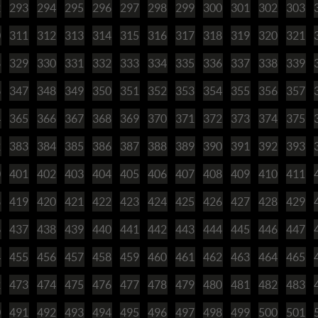
2
293
294
295
296
297
298
299
300
301
302
303
0
311
312
313
314
315
316
317
318
319
320
321
8
329
330
331
332
333
334
335
336
337
338
339
6
347
348
349
350
351
352
353
354
355
356
357
4
365
366
367
368
369
370
371
372
373
374
375
2
383
384
385
386
387
388
389
390
391
392
393
0
401
402
403
404
405
406
407
408
409
410
411
8
419
420
421
422
423
424
425
426
427
428
429
6
437
438
439
440
441
442
443
444
445
446
447
4
455
456
457
458
459
460
461
462
463
464
465
2
473
474
475
476
477
478
479
480
481
482
483
0
491
492
493
494
495
496
497
498
499
500
501