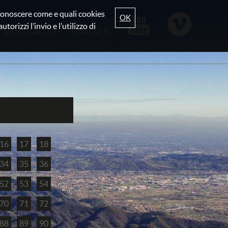
r conoscere come e quali cookies
OK
torizzi l’invio e l’utilizzo di
VIDEOGALLERY
CONTATTI
16
17
18
34
35
36
52
53
54
70
71
72
88
89
90