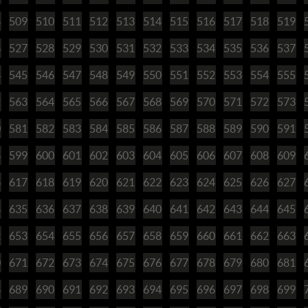
8
509
510
511
512
513
514
515
516
517
518
519
6
527
528
529
530
531
532
533
534
535
536
537
4
545
546
547
548
549
550
551
552
553
554
555
2
563
564
565
566
567
568
569
570
571
572
573
0
581
582
583
584
585
586
587
588
589
590
591
8
599
600
601
602
603
604
605
606
607
608
609
6
617
618
619
620
621
622
623
624
625
626
627
4
635
636
637
638
639
640
641
642
643
644
645
2
653
654
655
656
657
658
659
660
661
662
663
0
671
672
673
674
675
676
677
678
679
680
681
8
689
690
691
692
693
694
695
696
697
698
699