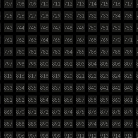
6
707
708
709
710
711
712
713
714
715
716
717
4
725
726
727
728
729
730
731
732
733
734
735
2
743
744
745
746
747
748
749
750
751
752
753
0
761
762
763
764
765
766
767
768
769
770
771
8
779
780
781
782
783
784
785
786
787
788
789
6
797
798
799
800
801
802
803
804
805
806
807
4
815
816
817
818
819
820
821
822
823
824
825
2
833
834
835
836
837
838
839
840
841
842
843
0
851
852
853
854
855
856
857
858
859
860
861
8
869
870
871
872
873
874
875
876
877
878
879
6
887
888
889
890
891
892
893
894
895
896
897
4
905
906
907
908
909
910
911
912
913
914
915