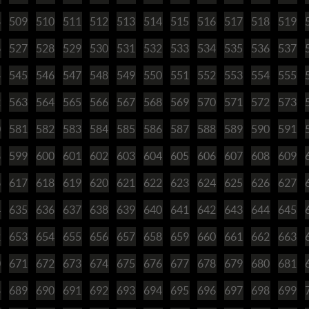
8
509
510
511
512
513
514
515
516
517
518
519
6
527
528
529
530
531
532
533
534
535
536
537
4
545
546
547
548
549
550
551
552
553
554
555
2
563
564
565
566
567
568
569
570
571
572
573
0
581
582
583
584
585
586
587
588
589
590
591
8
599
600
601
602
603
604
605
606
607
608
609
6
617
618
619
620
621
622
623
624
625
626
627
4
635
636
637
638
639
640
641
642
643
644
645
2
653
654
655
656
657
658
659
660
661
662
663
0
671
672
673
674
675
676
677
678
679
680
681
8
689
690
691
692
693
694
695
696
697
698
699