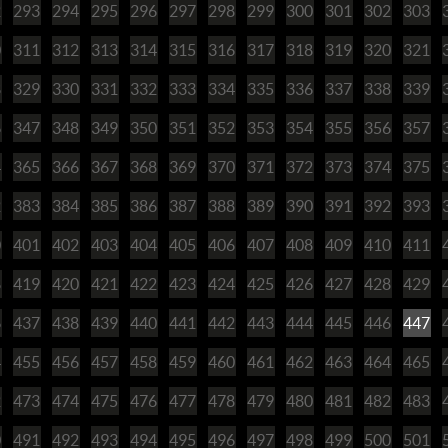
2
293
294
295
296
297
298
299
300
301
302
303
0
311
312
313
314
315
316
317
318
319
320
321
8
329
330
331
332
333
334
335
336
337
338
339
6
347
348
349
350
351
352
353
354
355
356
357
4
365
366
367
368
369
370
371
372
373
374
375
2
383
384
385
386
387
388
389
390
391
392
393
0
401
402
403
404
405
406
407
408
409
410
411
8
419
420
421
422
423
424
425
426
427
428
429
6
437
438
439
440
441
442
443
444
445
446
447
4
455
456
457
458
459
460
461
462
463
464
465
2
473
474
475
476
477
478
479
480
481
482
483
0
491
492
493
494
495
496
497
498
499
500
501