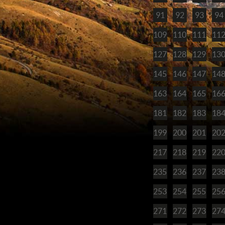
91
92
93
94
109
110
111
11
127
128
129
13
145
146
147
14
163
164
165
16
181
182
183
18
199
200
201
20
217
218
219
22
235
236
237
23
253
254
255
25
271
272
273
27