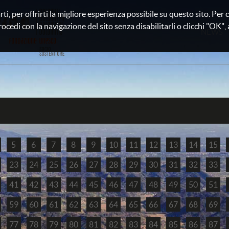
rti, per offrirti la migliore esperienza possibile su questo sito. Pe
rocedi con la navigazione del sito senza disabilitarli o clicchi "OK", au
NEWS
5
6
7
8
9
10
11
12
13
14
15
23
24
25
26
27
28
29
30
31
32
33
41
42
43
44
45
46
47
48
49
50
51
59
60
61
62
63
64
65
66
67
68
69
77
78
79
80
81
82
83
84
85
86
87