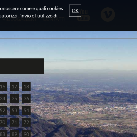
r conoscere come e quali cookies
OK
torizzi l’invio e l’utilizzo di
VIDEOGALLERY
CONTATTI
16
17
18
34
35
36
52
53
54
70
71
72
88
89
90