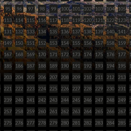
95
96
97
98
99
100
101
102
103
104
105
2
113
114
115
116
117
118
119
120
121
122
123
0
131
132
133
134
135
136
137
138
139
140
141
8
149
150
151
152
153
154
155
156
157
158
159
6
167
168
169
170
171
172
173
174
175
176
177
4
185
186
187
188
189
190
191
192
193
194
195
2
203
204
205
206
207
208
209
210
211
212
213
0
221
222
223
224
225
226
227
228
229
230
231
8
239
240
241
242
243
244
245
246
247
248
249
6
257
258
259
260
261
262
263
264
265
266
267
4
275
276
277
278
279
280
281
282
283
284
285