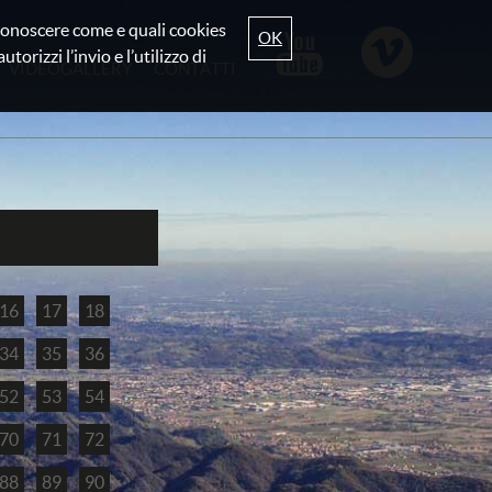
r conoscere come e quali cookies
OK
torizzi l’invio e l’utilizzo di
VIDEOGALLERY
CONTATTI
16
17
18
34
35
36
52
53
54
70
71
72
88
89
90