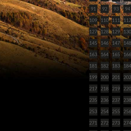
91
92
93
94
109
110
111
11
127
128
129
13
145
146
147
14
163
164
165
16
181
182
183
18
199
200
201
20
217
218
219
22
235
236
237
23
253
254
255
25
271
272
273
27