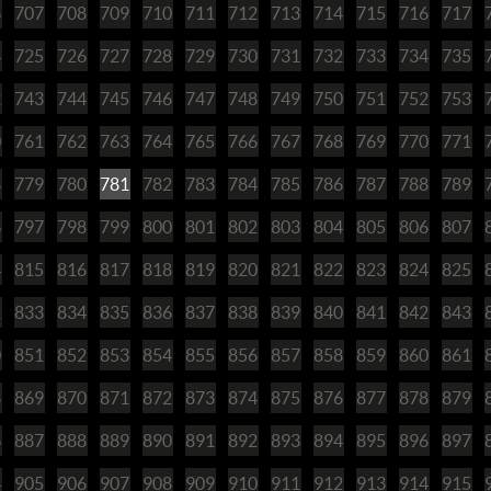
6
707
708
709
710
711
712
713
714
715
716
717
4
725
726
727
728
729
730
731
732
733
734
735
2
743
744
745
746
747
748
749
750
751
752
753
0
761
762
763
764
765
766
767
768
769
770
771
8
779
780
781
782
783
784
785
786
787
788
789
6
797
798
799
800
801
802
803
804
805
806
807
4
815
816
817
818
819
820
821
822
823
824
825
2
833
834
835
836
837
838
839
840
841
842
843
0
851
852
853
854
855
856
857
858
859
860
861
8
869
870
871
872
873
874
875
876
877
878
879
6
887
888
889
890
891
892
893
894
895
896
897
4
905
906
907
908
909
910
911
912
913
914
915