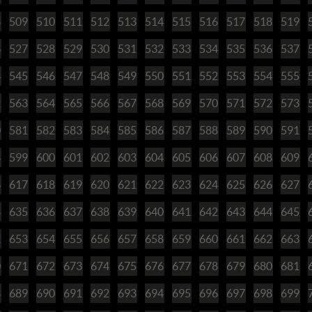
8
509
510
511
512
513
514
515
516
517
518
519
6
527
528
529
530
531
532
533
534
535
536
537
4
545
546
547
548
549
550
551
552
553
554
555
2
563
564
565
566
567
568
569
570
571
572
573
0
581
582
583
584
585
586
587
588
589
590
591
8
599
600
601
602
603
604
605
606
607
608
609
6
617
618
619
620
621
622
623
624
625
626
627
4
635
636
637
638
639
640
641
642
643
644
645
2
653
654
655
656
657
658
659
660
661
662
663
0
671
672
673
674
675
676
677
678
679
680
681
8
689
690
691
692
693
694
695
696
697
698
699