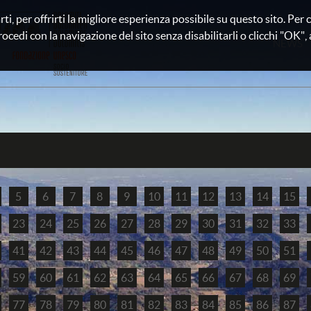
rti, per offrirti la migliore esperienza possibile su questo sito. Pe
rocedi con la navigazione del sito senza disabilitarli o clicchi "OK", au
NEWS
5
6
7
8
9
10
11
12
13
14
15
23
24
25
26
27
28
29
30
31
32
33
41
42
43
44
45
46
47
48
49
50
51
59
60
61
62
63
64
65
66
67
68
69
77
78
79
80
81
82
83
84
85
86
87