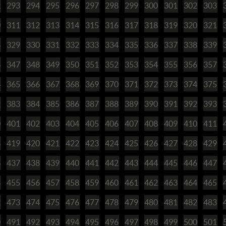
2
293
294
295
296
297
298
299
300
301
302
303
0
311
312
313
314
315
316
317
318
319
320
321
8
329
330
331
332
333
334
335
336
337
338
339
6
347
348
349
350
351
352
353
354
355
356
357
4
365
366
367
368
369
370
371
372
373
374
375
2
383
384
385
386
387
388
389
390
391
392
393
0
401
402
403
404
405
406
407
408
409
410
411
8
419
420
421
422
423
424
425
426
427
428
429
6
437
438
439
440
441
442
443
444
445
446
447
4
455
456
457
458
459
460
461
462
463
464
465
2
473
474
475
476
477
478
479
480
481
482
483
0
491
492
493
494
495
496
497
498
499
500
501