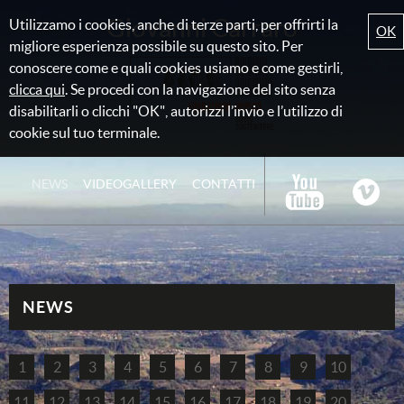
Giovanni Carraro
Utilizzamo i cookies, anche di terze parti, per offrirti la
OK
migliore esperienza possibile su questo sito. Per
conoscere come e quali cookies usiamo e come gestirli,
clicca qui
. Se procedi con la navigazione del sito senza
disabilitarli o clicchi "OK", autorizzi l’invio e l’utilizzo di
cookie sul tuo terminale.
NEWS
VIDEOGALLERY
CONTATTI
NEWS
1
2
3
4
5
6
7
8
9
10
11
12
13
14
15
16
17
18
19
20