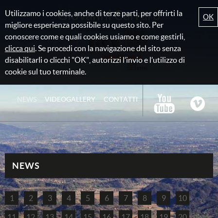
Giovanni Carraro
Utilizzamo i cookies, anche di terze parti, per offrirti la
OK
migliore esperienza possibile su questo sito. Per
conoscere come e quali cookies usiamo e come gestirli,
clicca qui
. Se procedi con la navigazione del sito senza
disabilitarli o clicchi "OK", autorizzi l’invio e l’utilizzo di
cookie sul tuo terminale.
NEWS
VIDEOGALLERY
CONTATTI
NEWS
1
2
3
4
5
6
7
8
9
10
11
12
13
14
15
16
17
18
19
20