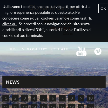
Giovanni Carraro
Utilizzamo i cookies, anche di terze parti, per offrirti la
OK
migliore esperienza possibile su questo sito. Per
conoscere come e quali cookies usiamo e come gestirli,
clicca qui
. Se procedi con la navigazione del sito senza
disabilitarli o clicchi "OK", autorizzi l’invio e l’utilizzo di
cookie sul tuo terminale.
NEWS
VIDEOGALLERY
CONTATTI
NEWS
1
2
3
4
5
6
7
8
9
10
11
12
13
14
15
16
17
18
19
20