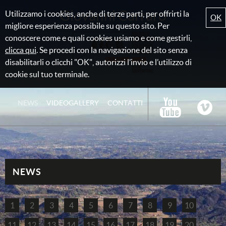
Giovanni Carraro
Utilizzamo i cookies, anche di terze parti, per offrirti la
OK
migliore esperienza possibile su questo sito. Per
conoscere come e quali cookies usiamo e come gestirli,
clicca qui
. Se procedi con la navigazione del sito senza
disabilitarli o clicchi "OK", autorizzi l’invio e l’utilizzo di
cookie sul tuo terminale.
NEWS
VIDEOGALLERY
CONTATTI
NEWS
1
2
3
4
5
6
7
8
9
10
11
12
13
14
15
16
17
18
19
20