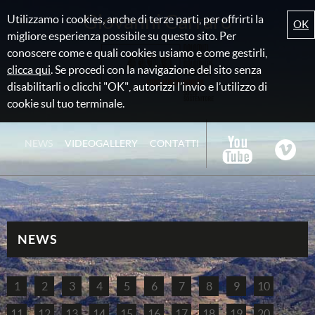
Giovanni Carraro
Utilizzamo i cookies, anche di terze parti, per offrirti la
OK
migliore esperienza possibile su questo sito. Per
conoscere come e quali cookies usiamo e come gestirli,
clicca qui
. Se procedi con la navigazione del sito senza
disabilitarli o clicchi "OK", autorizzi l’invio e l’utilizzo di
cookie sul tuo terminale.
NEWS
VIDEOGALLERY
CONTATTI
NEWS
1
2
3
4
5
6
7
8
9
10
11
12
13
14
15
16
17
18
19
20