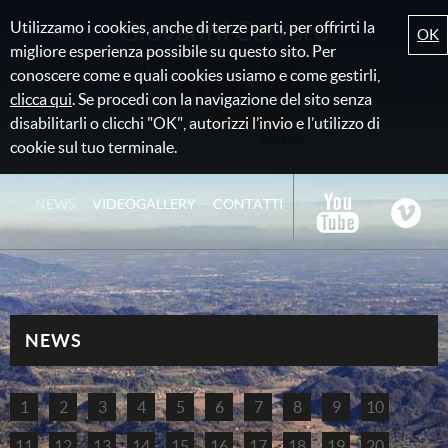
Giovanni Carraro
Utilizzamo i cookies, anche di terze parti, per offrirti la
OK
migliore esperienza possibile su questo sito. Per
conoscere come e quali cookies usiamo e come gestirli,
clicca qui
. Se procedi con la navigazione del sito senza
disabilitarli o clicchi "OK", autorizzi l’invio e l’utilizzo di
cookie sul tuo terminale.
NEWS
VIDEOGALLERY
CONTATTI
NEWS
1
2
3
4
5
6
7
8
9
10
11
12
13
14
15
16
17
18
19
20