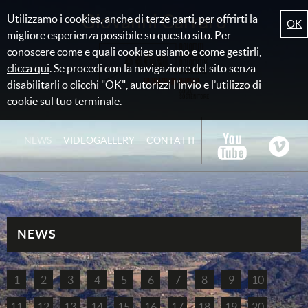
Giovanni Carraro
Utilizzamo i cookies, anche di terze parti, per offrirti la
OK
migliore esperienza possibile su questo sito. Per
conoscere come e quali cookies usiamo e come gestirli,
clicca qui
. Se procedi con la navigazione del sito senza
disabilitarli o clicchi "OK", autorizzi l’invio e l’utilizzo di
cookie sul tuo terminale.
NEWS
VIDEOGALLERY
CONTATTI
NEWS
1
2
3
4
5
6
7
8
9
10
11
12
13
14
15
16
17
18
19
20