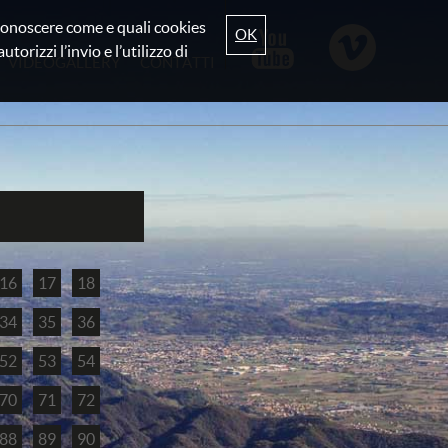
r conoscere come e quali cookies
OK
torizzi l’invio e l’utilizzo di
VIDEOGALLERY
CONTATTI
16
17
18
34
35
36
52
53
54
70
71
72
88
89
90