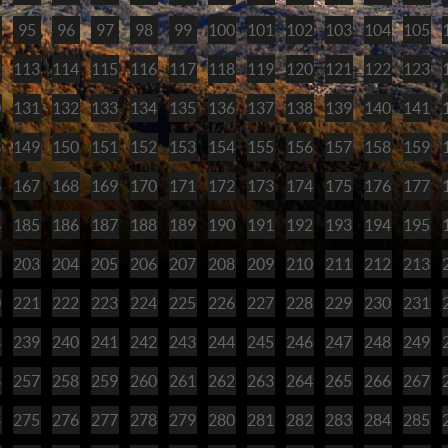
95
96
97
98
99
100
101
102
103
104
105
2
113
114
115
116
117
118
119
120
121
122
123
0
131
132
133
134
135
136
137
138
139
140
141
8
149
150
151
152
153
154
155
156
157
158
159
6
167
168
169
170
171
172
173
174
175
176
177
4
185
186
187
188
189
190
191
192
193
194
195
2
203
204
205
206
207
208
209
210
211
212
213
0
221
222
223
224
225
226
227
228
229
230
231
8
239
240
241
242
243
244
245
246
247
248
249
6
257
258
259
260
261
262
263
264
265
266
267
4
275
276
277
278
279
280
281
282
283
284
285