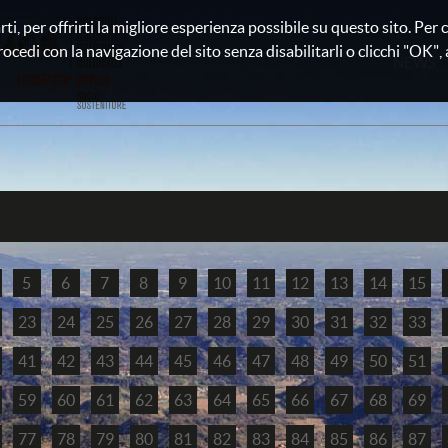
rti, per offrirti la migliore esperienza possibile su questo sito. Pe
rocedi con la navigazione del sito senza disabilitarli o clicchi "OK", au
NEWS
5
6
7
8
9
10
11
12
13
14
15
23
24
25
26
27
28
29
30
31
32
33
41
42
43
44
45
46
47
48
49
50
51
59
60
61
62
63
64
65
66
67
68
69
77
78
79
80
81
82
83
84
85
86
87