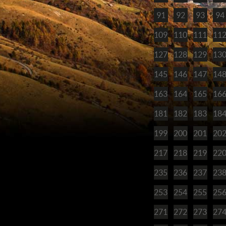
91
92
93
94
109
110
111
11
127
128
129
13
145
146
147
14
163
164
165
16
181
182
183
18
199
200
201
20
217
218
219
22
235
236
237
23
253
254
255
25
271
272
273
27