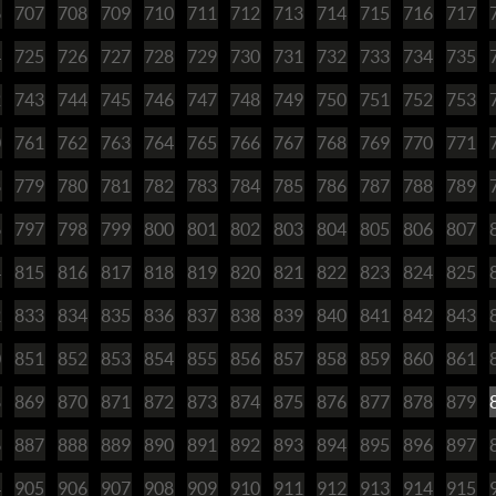
6
707
708
709
710
711
712
713
714
715
716
717
4
725
726
727
728
729
730
731
732
733
734
735
2
743
744
745
746
747
748
749
750
751
752
753
0
761
762
763
764
765
766
767
768
769
770
771
8
779
780
781
782
783
784
785
786
787
788
789
6
797
798
799
800
801
802
803
804
805
806
807
4
815
816
817
818
819
820
821
822
823
824
825
2
833
834
835
836
837
838
839
840
841
842
843
0
851
852
853
854
855
856
857
858
859
860
861
8
869
870
871
872
873
874
875
876
877
878
879
6
887
888
889
890
891
892
893
894
895
896
897
4
905
906
907
908
909
910
911
912
913
914
915