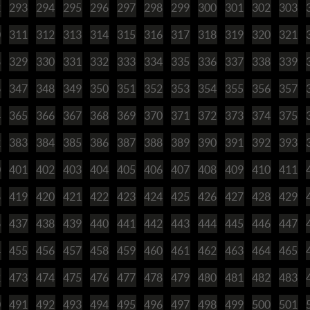
2
293
294
295
296
297
298
299
300
301
302
303
0
311
312
313
314
315
316
317
318
319
320
321
8
329
330
331
332
333
334
335
336
337
338
339
6
347
348
349
350
351
352
353
354
355
356
357
4
365
366
367
368
369
370
371
372
373
374
375
2
383
384
385
386
387
388
389
390
391
392
393
0
401
402
403
404
405
406
407
408
409
410
411
8
419
420
421
422
423
424
425
426
427
428
429
6
437
438
439
440
441
442
443
444
445
446
447
4
455
456
457
458
459
460
461
462
463
464
465
2
473
474
475
476
477
478
479
480
481
482
483
0
491
492
493
494
495
496
497
498
499
500
501