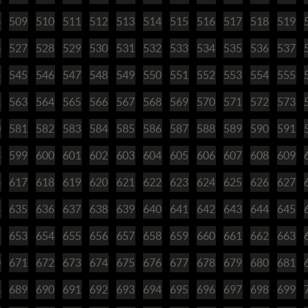
8
509
510
511
512
513
514
515
516
517
518
519
6
527
528
529
530
531
532
533
534
535
536
537
4
545
546
547
548
549
550
551
552
553
554
555
2
563
564
565
566
567
568
569
570
571
572
573
0
581
582
583
584
585
586
587
588
589
590
591
8
599
600
601
602
603
604
605
606
607
608
609
6
617
618
619
620
621
622
623
624
625
626
627
4
635
636
637
638
639
640
641
642
643
644
645
2
653
654
655
656
657
658
659
660
661
662
663
0
671
672
673
674
675
676
677
678
679
680
681
8
689
690
691
692
693
694
695
696
697
698
699