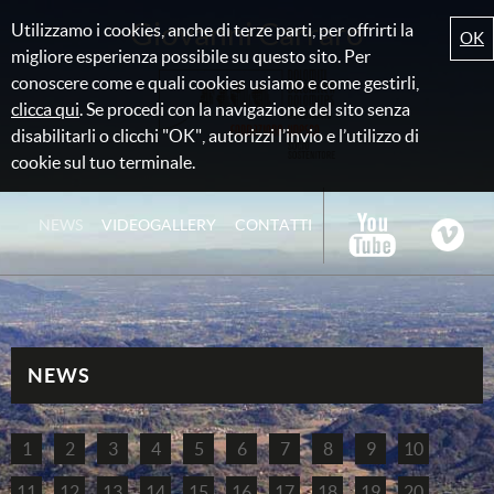
Giovanni Carraro
Utilizzamo i cookies, anche di terze parti, per offrirti la
OK
migliore esperienza possibile su questo sito. Per
conoscere come e quali cookies usiamo e come gestirli,
clicca qui
. Se procedi con la navigazione del sito senza
disabilitarli o clicchi "OK", autorizzi l’invio e l’utilizzo di
cookie sul tuo terminale.
NEWS
VIDEOGALLERY
CONTATTI
NEWS
1
2
3
4
5
6
7
8
9
10
11
12
13
14
15
16
17
18
19
20