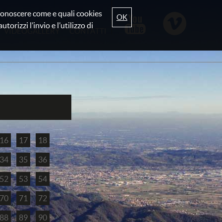
r conoscere come e quali cookies
OK
torizzi l’invio e l’utilizzo di
VIDEOGALLERY
CONTATTI
16
17
18
34
35
36
52
53
54
70
71
72
88
89
90