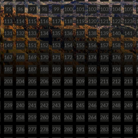
95
96
97
98
99
100
101
102
103
104
105
2
113
114
115
116
117
118
119
120
121
122
123
0
131
132
133
134
135
136
137
138
139
140
141
8
149
150
151
152
153
154
155
156
157
158
159
6
167
168
169
170
171
172
173
174
175
176
177
4
185
186
187
188
189
190
191
192
193
194
195
2
203
204
205
206
207
208
209
210
211
212
213
0
221
222
223
224
225
226
227
228
229
230
231
8
239
240
241
242
243
244
245
246
247
248
249
6
257
258
259
260
261
262
263
264
265
266
267
4
275
276
277
278
279
280
281
282
283
284
285