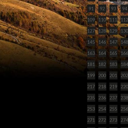
91
92
93
94
109
110
111
11
127
128
129
13
145
146
147
14
163
164
165
16
181
182
183
18
199
200
201
20
217
218
219
22
235
236
237
23
253
254
255
25
271
272
273
27