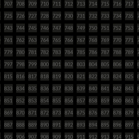
6
707
708
709
710
711
712
713
714
715
716
717
4
725
726
727
728
729
730
731
732
733
734
735
2
743
744
745
746
747
748
749
750
751
752
753
0
761
762
763
764
765
766
767
768
769
770
771
8
779
780
781
782
783
784
785
786
787
788
789
6
797
798
799
800
801
802
803
804
805
806
807
4
815
816
817
818
819
820
821
822
823
824
825
2
833
834
835
836
837
838
839
840
841
842
843
0
851
852
853
854
855
856
857
858
859
860
861
8
869
870
871
872
873
874
875
876
877
878
879
6
887
888
889
890
891
892
893
894
895
896
897
4
905
906
907
908
909
910
911
912
913
914
915