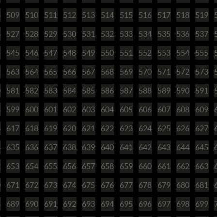
8
509
510
511
512
513
514
515
516
517
518
519
6
527
528
529
530
531
532
533
534
535
536
537
4
545
546
547
548
549
550
551
552
553
554
555
2
563
564
565
566
567
568
569
570
571
572
573
0
581
582
583
584
585
586
587
588
589
590
591
8
599
600
601
602
603
604
605
606
607
608
609
6
617
618
619
620
621
622
623
624
625
626
627
4
635
636
637
638
639
640
641
642
643
644
645
2
653
654
655
656
657
658
659
660
661
662
663
0
671
672
673
674
675
676
677
678
679
680
681
8
689
690
691
692
693
694
695
696
697
698
699