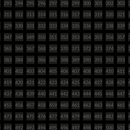
2
293
294
295
296
297
298
299
300
301
302
303
0
311
312
313
314
315
316
317
318
319
320
321
8
329
330
331
332
333
334
335
336
337
338
339
6
347
348
349
350
351
352
353
354
355
356
357
4
365
366
367
368
369
370
371
372
373
374
375
2
383
384
385
386
387
388
389
390
391
392
393
0
401
402
403
404
405
406
407
408
409
410
411
8
419
420
421
422
423
424
425
426
427
428
429
6
437
438
439
440
441
442
443
444
445
446
447
4
455
456
457
458
459
460
461
462
463
464
465
2
473
474
475
476
477
478
479
480
481
482
483
0
491
492
493
494
495
496
497
498
499
500
501