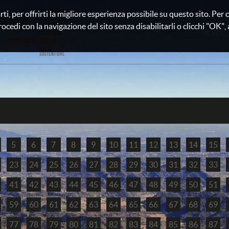
rti, per offrirti la migliore esperienza possibile su questo sito. Pe
rocedi con la navigazione del sito senza disabilitarli o clicchi "OK", au
NEWS
5
6
7
8
9
10
11
12
13
14
15
23
24
25
26
27
28
29
30
31
32
33
41
42
43
44
45
46
47
48
49
50
51
59
60
61
62
63
64
65
66
67
68
69
77
78
79
80
81
82
83
84
85
86
87