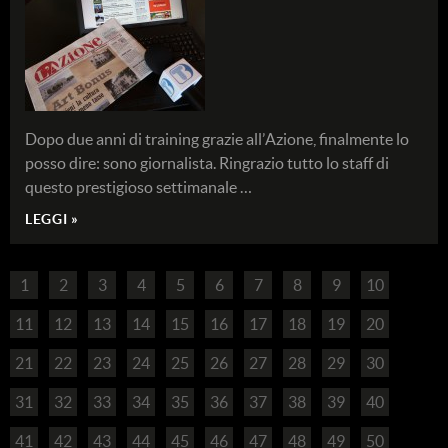
Dopo due anni di training grazie all’Azione, finalmente lo
posso dire: sono giornalista. Ringrazio tutto lo staff di
questo prestigioso settimanale …
LEGGI »
1
2
3
4
5
6
7
8
9
10
11
12
13
14
15
16
17
18
19
20
21
22
23
24
25
26
27
28
29
30
31
32
33
34
35
36
37
38
39
40
41
42
43
44
45
46
47
48
49
50