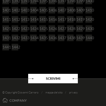
1391
1392
1393
1394
1395
1396
1397
1398
1399
1400
1401
1402
1403
1404
1405
1406
1407
1408
1409
1410
1411
1412
1413
1414
1415
1416
1417
1418
1419
1420
1421
1422
1423
1424
1425
1426
1427
1428
1429
1430
1431
1432
1433
1434
1435
1436
1437
1438
1439
1440
1441
1442
SCRIVIMI
© Copyright Giovanni Carraro /
mappa del sito
/
privacy
COMPANY