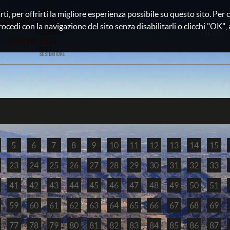
rti, per offrirti la migliore esperienza possibile su questo sito. Pe
rocedi con la navigazione del sito senza disabilitarli o clicchi "OK", au
NEWS
5
6
7
8
9
10
11
12
13
14
15
23
24
25
26
27
28
29
30
31
32
33
41
42
43
44
45
46
47
48
49
50
51
59
60
61
62
63
64
65
66
67
68
69
77
78
79
80
81
82
83
84
85
86
87