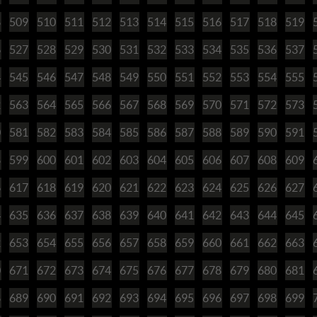
8
509
510
511
512
513
514
515
516
517
518
519
6
527
528
529
530
531
532
533
534
535
536
537
4
545
546
547
548
549
550
551
552
553
554
555
2
563
564
565
566
567
568
569
570
571
572
573
0
581
582
583
584
585
586
587
588
589
590
591
8
599
600
601
602
603
604
605
606
607
608
609
6
617
618
619
620
621
622
623
624
625
626
627
4
635
636
637
638
639
640
641
642
643
644
645
2
653
654
655
656
657
658
659
660
661
662
663
0
671
672
673
674
675
676
677
678
679
680
681
8
689
690
691
692
693
694
695
696
697
698
699