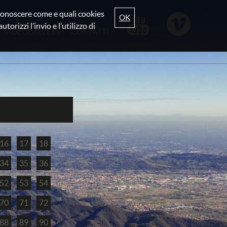
r conoscere come e quali cookies
OK
torizzi l’invio e l’utilizzo di
VIDEOGALLERY
CONTATTI
16
17
18
34
35
36
52
53
54
70
71
72
88
89
90