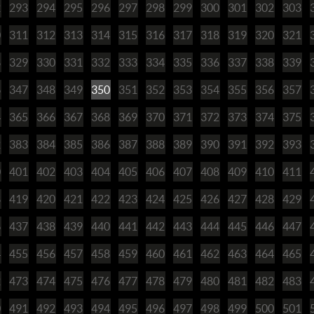
2
293
294
295
296
297
298
299
300
301
302
303
0
311
312
313
314
315
316
317
318
319
320
321
8
329
330
331
332
333
334
335
336
337
338
339
6
347
348
349
350
351
352
353
354
355
356
357
4
365
366
367
368
369
370
371
372
373
374
375
2
383
384
385
386
387
388
389
390
391
392
393
0
401
402
403
404
405
406
407
408
409
410
411
8
419
420
421
422
423
424
425
426
427
428
429
6
437
438
439
440
441
442
443
444
445
446
447
4
455
456
457
458
459
460
461
462
463
464
465
2
473
474
475
476
477
478
479
480
481
482
483
0
491
492
493
494
495
496
497
498
499
500
501