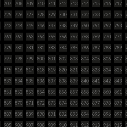
6
707
708
709
710
711
712
713
714
715
716
717
4
725
726
727
728
729
730
731
732
733
734
735
2
743
744
745
746
747
748
749
750
751
752
753
0
761
762
763
764
765
766
767
768
769
770
771
8
779
780
781
782
783
784
785
786
787
788
789
6
797
798
799
800
801
802
803
804
805
806
807
4
815
816
817
818
819
820
821
822
823
824
825
2
833
834
835
836
837
838
839
840
841
842
843
0
851
852
853
854
855
856
857
858
859
860
861
8
869
870
871
872
873
874
875
876
877
878
879
6
887
888
889
890
891
892
893
894
895
896
897
4
905
906
907
908
909
910
911
912
913
914
915