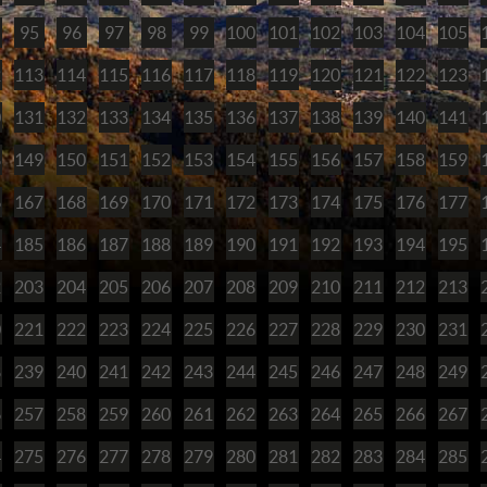
95
96
97
98
99
100
101
102
103
104
105
2
113
114
115
116
117
118
119
120
121
122
123
0
131
132
133
134
135
136
137
138
139
140
141
8
149
150
151
152
153
154
155
156
157
158
159
6
167
168
169
170
171
172
173
174
175
176
177
4
185
186
187
188
189
190
191
192
193
194
195
2
203
204
205
206
207
208
209
210
211
212
213
0
221
222
223
224
225
226
227
228
229
230
231
8
239
240
241
242
243
244
245
246
247
248
249
6
257
258
259
260
261
262
263
264
265
266
267
4
275
276
277
278
279
280
281
282
283
284
285