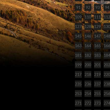
91
92
93
94
109
110
111
11
127
128
129
13
145
146
147
14
163
164
165
16
181
182
183
18
199
200
201
20
217
218
219
22
235
236
237
23
253
254
255
25
271
272
273
27