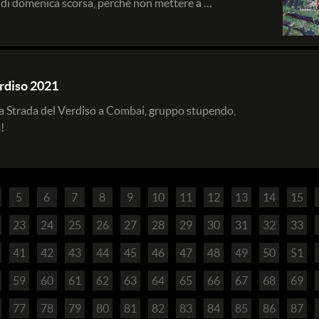
 di domenica scorsa, perché non mettere a …
erdiso 2021
a Strada del Verdiso a Combai, gruppo stupendo,
!
5
6
7
8
9
10
11
12
13
14
15
23
24
25
26
27
28
29
30
31
32
33
41
42
43
44
45
46
47
48
49
50
51
59
60
61
62
63
64
65
66
67
68
69
77
78
79
80
81
82
83
84
85
86
87