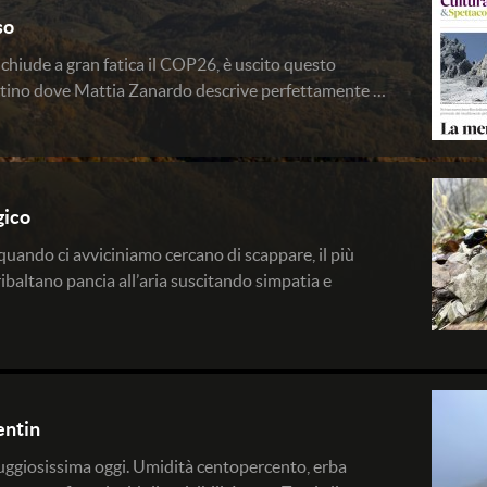
so
 chiude a gran fatica il COP26, è uscito questo
ttino dove Mattia Zanardo descrive perfettamente …
gico
quando ci avviciniamo cercano di scappare, il più
 ribaltano pancia all’aria suscitando simpatia e
entin
uggiosissima oggi. Umidità centopercento, erba