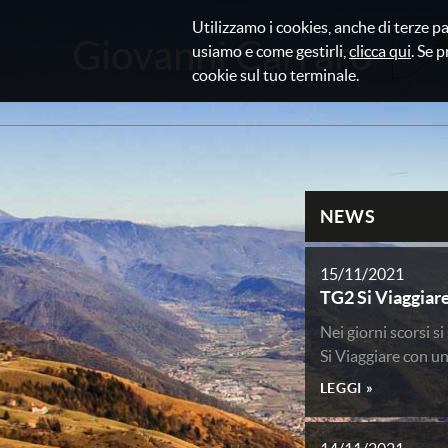
Utilizzamo i cookies, anche di terze pa
Giovanni Carraro
usiamo e come gestirli,
clicca qui
. Se p
cookie sul tuo terminale.
NEWS
15/11/2021
TG2 Si Viaggiare
Nei giorni scorsi s
Si Viaggiare con u
LEGGI »