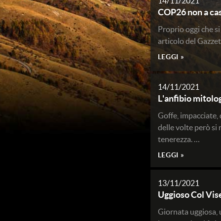
14/11/2021
COP26 non a ca
Proprio oggi che si
articolo del Gazze
LEGGI »
14/11/2021
L'anfibio mitolo
Goffe, impacciate, 
delle volte però si
tenerezza. …
LEGGI »
13/11/2021
Uggioso Col Vis
Giornata uggiosa, 