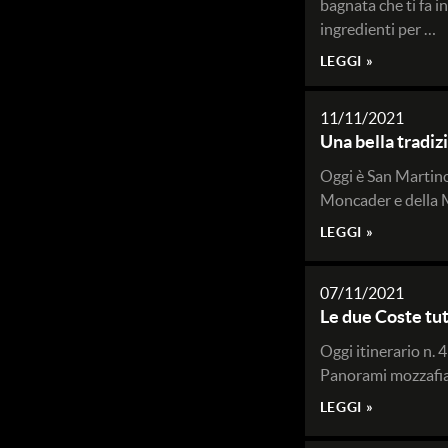
bagnata che ti fa in
ingredienti per …
LEGGI »
11/11/2021
Una bella tradiz
Oggi è San Martino 
Moncader e della M
LEGGI »
07/11/2021
Le due Coste tut
Oggi itinerario n. 4
Panorami mozzafiat
LEGGI »