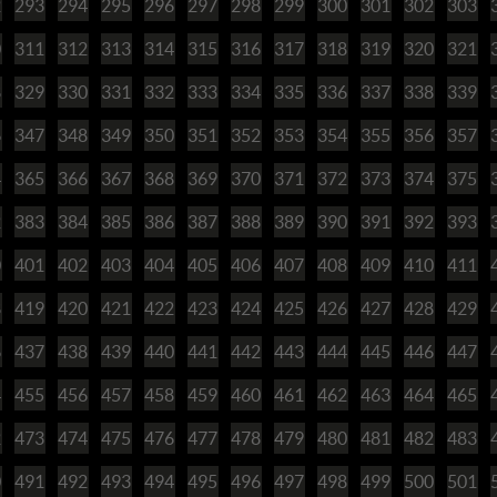
2
293
294
295
296
297
298
299
300
301
302
303
0
311
312
313
314
315
316
317
318
319
320
321
8
329
330
331
332
333
334
335
336
337
338
339
6
347
348
349
350
351
352
353
354
355
356
357
4
365
366
367
368
369
370
371
372
373
374
375
2
383
384
385
386
387
388
389
390
391
392
393
0
401
402
403
404
405
406
407
408
409
410
411
8
419
420
421
422
423
424
425
426
427
428
429
6
437
438
439
440
441
442
443
444
445
446
447
4
455
456
457
458
459
460
461
462
463
464
465
2
473
474
475
476
477
478
479
480
481
482
483
0
491
492
493
494
495
496
497
498
499
500
501