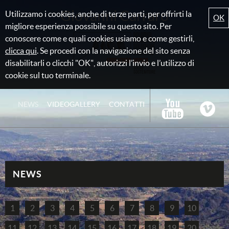
Giovanni Carraro
Utilizzamo i cookies, anche di terze parti, per offrirti la
OK
migliore esperienza possibile su questo sito. Per
conoscere come e quali cookies usiamo e come gestirli,
clicca qui
. Se procedi con la navigazione del sito senza
disabilitarli o clicchi "OK", autorizzi l’invio e l’utilizzo di
cookie sul tuo terminale.
NEWS
VIDEOGALLERY
CONTATTI
NEWS
1
2
3
4
5
6
7
8
9
10
11
12
13
14
15
16
17
18
19
20