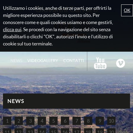
Giovanni Carraro
Utilizzamo i cookies, anche di terze parti, per offrirti la
OK
migliore esperienza possibile su questo sito. Per
conoscere come e quali cookies usiamo e come gestirli,
clicca qui
. Se procedi con la navigazione del sito senza
disabilitarli o clicchi "OK", autorizzi l’invio e l’utilizzo di
cookie sul tuo terminale.
NEWS
VIDEOGALLERY
CONTATTI
NEWS
1
2
3
4
5
6
7
8
9
10
11
12
13
14
15
16
17
18
19
20