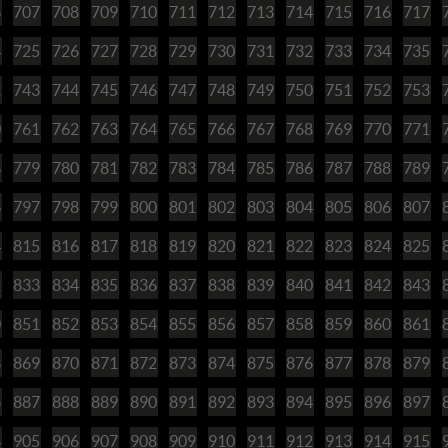
6
707
708
709
710
711
712
713
714
715
716
717
4
725
726
727
728
729
730
731
732
733
734
735
2
743
744
745
746
747
748
749
750
751
752
753
0
761
762
763
764
765
766
767
768
769
770
771
8
779
780
781
782
783
784
785
786
787
788
789
6
797
798
799
800
801
802
803
804
805
806
807
4
815
816
817
818
819
820
821
822
823
824
825
2
833
834
835
836
837
838
839
840
841
842
843
0
851
852
853
854
855
856
857
858
859
860
861
8
869
870
871
872
873
874
875
876
877
878
879
6
887
888
889
890
891
892
893
894
895
896
897
4
905
906
907
908
909
910
911
912
913
914
915