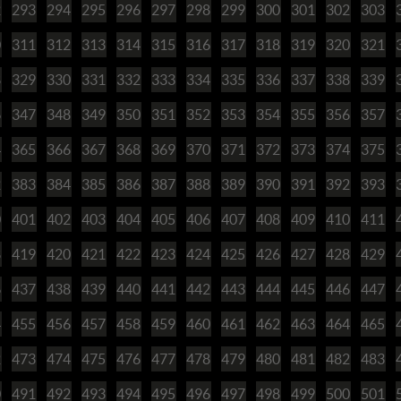
2
293
294
295
296
297
298
299
300
301
302
303
0
311
312
313
314
315
316
317
318
319
320
321
8
329
330
331
332
333
334
335
336
337
338
339
6
347
348
349
350
351
352
353
354
355
356
357
4
365
366
367
368
369
370
371
372
373
374
375
2
383
384
385
386
387
388
389
390
391
392
393
0
401
402
403
404
405
406
407
408
409
410
411
8
419
420
421
422
423
424
425
426
427
428
429
6
437
438
439
440
441
442
443
444
445
446
447
4
455
456
457
458
459
460
461
462
463
464
465
2
473
474
475
476
477
478
479
480
481
482
483
0
491
492
493
494
495
496
497
498
499
500
501