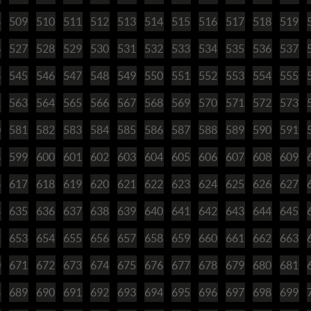
8
509
510
511
512
513
514
515
516
517
518
519
6
527
528
529
530
531
532
533
534
535
536
537
4
545
546
547
548
549
550
551
552
553
554
555
2
563
564
565
566
567
568
569
570
571
572
573
0
581
582
583
584
585
586
587
588
589
590
591
8
599
600
601
602
603
604
605
606
607
608
609
6
617
618
619
620
621
622
623
624
625
626
627
4
635
636
637
638
639
640
641
642
643
644
645
2
653
654
655
656
657
658
659
660
661
662
663
0
671
672
673
674
675
676
677
678
679
680
681
8
689
690
691
692
693
694
695
696
697
698
699