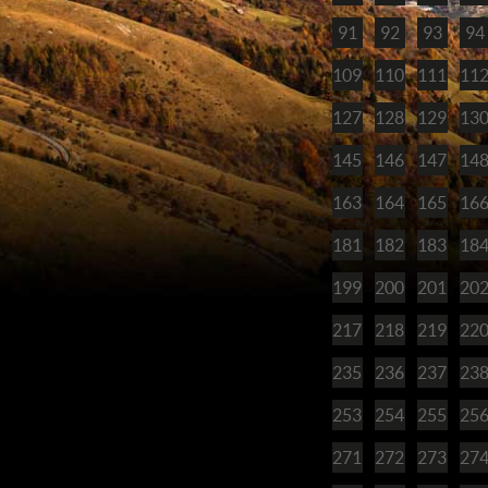
91
92
93
94
109
110
111
11
127
128
129
13
145
146
147
14
163
164
165
16
181
182
183
18
199
200
201
20
217
218
219
22
235
236
237
23
253
254
255
25
271
272
273
27