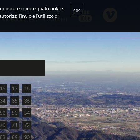
r conoscere come e quali cookies
OK
torizzi l’invio e l’utilizzo di
VIDEOGALLERY
CONTATTI
16
17
18
34
35
36
52
53
54
70
71
72
88
89
90