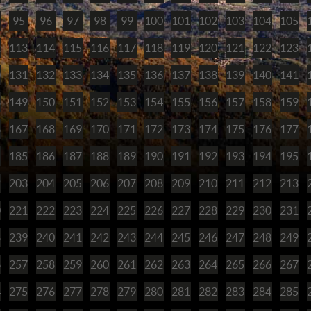
95
96
97
98
99
100
101
102
103
104
105
2
113
114
115
116
117
118
119
120
121
122
123
0
131
132
133
134
135
136
137
138
139
140
141
8
149
150
151
152
153
154
155
156
157
158
159
6
167
168
169
170
171
172
173
174
175
176
177
4
185
186
187
188
189
190
191
192
193
194
195
2
203
204
205
206
207
208
209
210
211
212
213
0
221
222
223
224
225
226
227
228
229
230
231
8
239
240
241
242
243
244
245
246
247
248
249
6
257
258
259
260
261
262
263
264
265
266
267
4
275
276
277
278
279
280
281
282
283
284
285