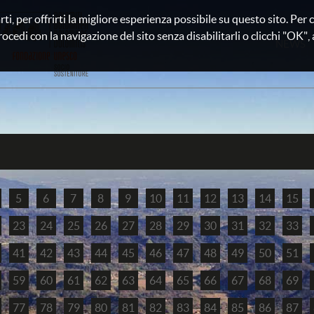
rti, per offrirti la migliore esperienza possibile su questo sito. Pe
rocedi con la navigazione del sito senza disabilitarli o clicchi "OK", au
NEWS
5
6
7
8
9
10
11
12
13
14
15
23
24
25
26
27
28
29
30
31
32
33
41
42
43
44
45
46
47
48
49
50
51
59
60
61
62
63
64
65
66
67
68
69
77
78
79
80
81
82
83
84
85
86
87