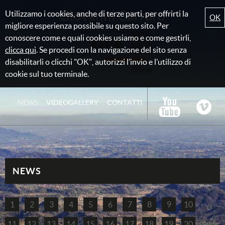
Giovanni Carraro
Utilizzamo i cookies, anche di terze parti, per offrirti la
OK
migliore esperienza possibile su questo sito. Per
conoscere come e quali cookies usiamo e come gestirli,
clicca qui
. Se procedi con la navigazione del sito senza
disabilitarli o clicchi "OK", autorizzi l’invio e l’utilizzo di
cookie sul tuo terminale.
NEWS
VIDEOGALLERY
CONTATTI
NEWS
1
2
3
4
5
6
7
8
9
10
11
12
13
14
15
16
17
18
19
20