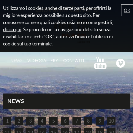
Giovanni Carraro
Utilizzamo i cookies, anche di terze parti, per offrirti la
OK
migliore esperienza possibile su questo sito. Per
conoscere come e quali cookies usiamo e come gestirli,
clicca qui
. Se procedi con la navigazione del sito senza
disabilitarli o clicchi "OK", autorizzi l’invio e l’utilizzo di
cookie sul tuo terminale.
NEWS
VIDEOGALLERY
CONTATTI
NEWS
1
2
3
4
5
6
7
8
9
10
11
12
13
14
15
16
17
18
19
20