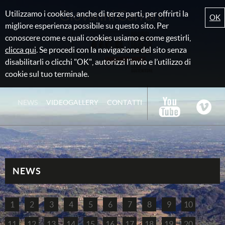
Giovanni Carraro
Utilizzamo i cookies, anche di terze parti, per offrirti la
OK
migliore esperienza possibile su questo sito. Per
conoscere come e quali cookies usiamo e come gestirli,
clicca qui
. Se procedi con la navigazione del sito senza
disabilitarli o clicchi "OK", autorizzi l’invio e l’utilizzo di
cookie sul tuo terminale.
NEWS
VIDEOGALLERY
CONTATTI
NEWS
1
2
3
4
5
6
7
8
9
10
11
12
13
14
15
16
17
18
19
20