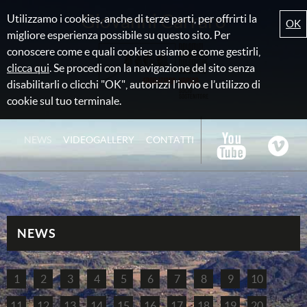
Giovanni Carraro
Utilizzamo i cookies, anche di terze parti, per offrirti la
OK
migliore esperienza possibile su questo sito. Per
conoscere come e quali cookies usiamo e come gestirli,
clicca qui
. Se procedi con la navigazione del sito senza
disabilitarli o clicchi "OK", autorizzi l’invio e l’utilizzo di
cookie sul tuo terminale.
NEWS
VIDEOGALLERY
CONTATTI
NEWS
1
2
3
4
5
6
7
8
9
10
11
12
13
14
15
16
17
18
19
20