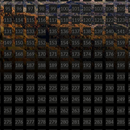
95
96
97
98
99
100
101
102
103
104
105
2
113
114
115
116
117
118
119
120
121
122
123
0
131
132
133
134
135
136
137
138
139
140
141
8
149
150
151
152
153
154
155
156
157
158
159
6
167
168
169
170
171
172
173
174
175
176
177
4
185
186
187
188
189
190
191
192
193
194
195
2
203
204
205
206
207
208
209
210
211
212
213
0
221
222
223
224
225
226
227
228
229
230
231
8
239
240
241
242
243
244
245
246
247
248
249
6
257
258
259
260
261
262
263
264
265
266
267
4
275
276
277
278
279
280
281
282
283
284
285