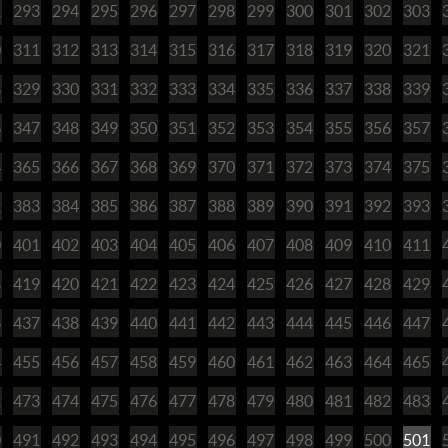
2
293
294
295
296
297
298
299
300
301
302
303
0
311
312
313
314
315
316
317
318
319
320
321
8
329
330
331
332
333
334
335
336
337
338
339
6
347
348
349
350
351
352
353
354
355
356
357
4
365
366
367
368
369
370
371
372
373
374
375
2
383
384
385
386
387
388
389
390
391
392
393
0
401
402
403
404
405
406
407
408
409
410
411
8
419
420
421
422
423
424
425
426
427
428
429
6
437
438
439
440
441
442
443
444
445
446
447
4
455
456
457
458
459
460
461
462
463
464
465
2
473
474
475
476
477
478
479
480
481
482
483
0
491
492
493
494
495
496
497
498
499
500
501