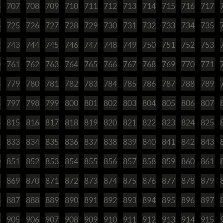
6
707
708
709
710
711
712
713
714
715
716
717
4
725
726
727
728
729
730
731
732
733
734
735
2
743
744
745
746
747
748
749
750
751
752
753
0
761
762
763
764
765
766
767
768
769
770
771
8
779
780
781
782
783
784
785
786
787
788
789
6
797
798
799
800
801
802
803
804
805
806
807
4
815
816
817
818
819
820
821
822
823
824
825
2
833
834
835
836
837
838
839
840
841
842
843
0
851
852
853
854
855
856
857
858
859
860
861
8
869
870
871
872
873
874
875
876
877
878
879
6
887
888
889
890
891
892
893
894
895
896
897
4
905
906
907
908
909
910
911
912
913
914
915