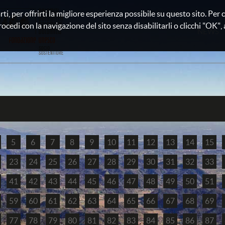
rti, per offrirti la migliore esperienza possibile su questo sito. Pe
rocedi con la navigazione del sito senza disabilitarli o clicchi "OK", au
NEWS
5
6
7
8
9
10
11
12
13
14
15
23
24
25
26
27
28
29
30
31
32
33
41
42
43
44
45
46
47
48
49
50
51
59
60
61
62
63
64
65
66
67
68
69
77
78
79
80
81
82
83
84
85
86
87