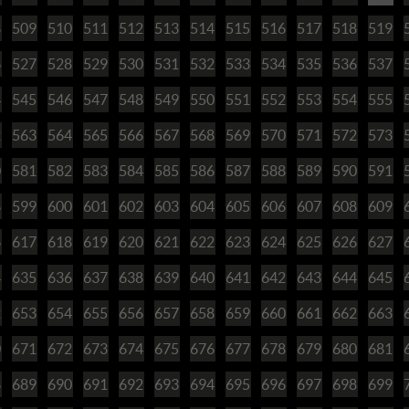
8
509
510
511
512
513
514
515
516
517
518
519
6
527
528
529
530
531
532
533
534
535
536
537
4
545
546
547
548
549
550
551
552
553
554
555
2
563
564
565
566
567
568
569
570
571
572
573
0
581
582
583
584
585
586
587
588
589
590
591
8
599
600
601
602
603
604
605
606
607
608
609
6
617
618
619
620
621
622
623
624
625
626
627
4
635
636
637
638
639
640
641
642
643
644
645
2
653
654
655
656
657
658
659
660
661
662
663
0
671
672
673
674
675
676
677
678
679
680
681
8
689
690
691
692
693
694
695
696
697
698
699