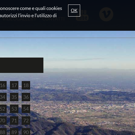
r conoscere come e quali cookies
OK
torizzi l’invio e l’utilizzo di
VIDEOGALLERY
CONTATTI
16
17
18
34
35
36
52
53
54
70
71
72
88
89
90