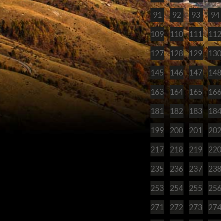
91
92
93
94
109
110
111
11
127
128
129
13
145
146
147
14
163
164
165
16
181
182
183
18
199
200
201
20
217
218
219
22
235
236
237
23
253
254
255
25
271
272
273
27