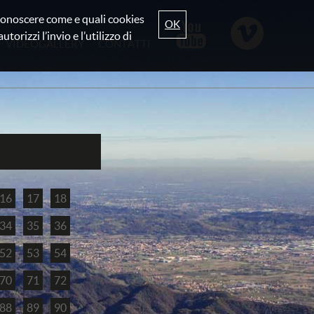
r conoscere come e quali cookies
OK
torizzi l’invio e l’utilizzo di
VIDEOGALLERY
CONTATTI
16
17
18
34
35
36
52
53
54
70
71
72
88
89
90