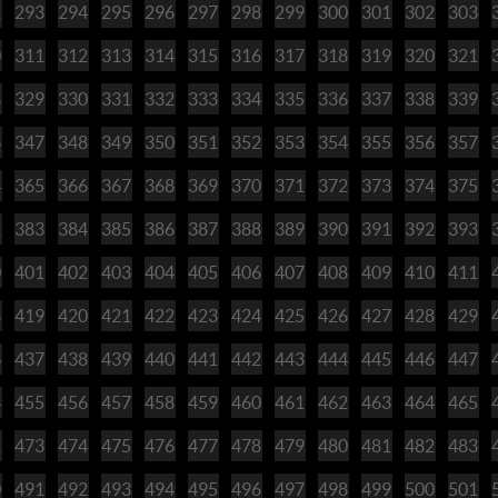
2
293
294
295
296
297
298
299
300
301
302
303
0
311
312
313
314
315
316
317
318
319
320
321
8
329
330
331
332
333
334
335
336
337
338
339
6
347
348
349
350
351
352
353
354
355
356
357
4
365
366
367
368
369
370
371
372
373
374
375
2
383
384
385
386
387
388
389
390
391
392
393
0
401
402
403
404
405
406
407
408
409
410
411
8
419
420
421
422
423
424
425
426
427
428
429
6
437
438
439
440
441
442
443
444
445
446
447
4
455
456
457
458
459
460
461
462
463
464
465
2
473
474
475
476
477
478
479
480
481
482
483
0
491
492
493
494
495
496
497
498
499
500
501