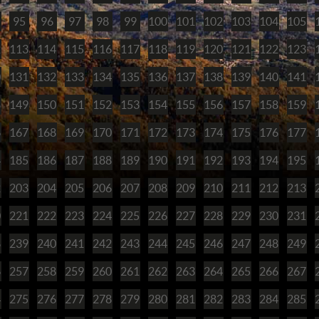
95
96
97
98
99
100
101
102
103
104
105
2
113
114
115
116
117
118
119
120
121
122
123
0
131
132
133
134
135
136
137
138
139
140
141
8
149
150
151
152
153
154
155
156
157
158
159
6
167
168
169
170
171
172
173
174
175
176
177
4
185
186
187
188
189
190
191
192
193
194
195
2
203
204
205
206
207
208
209
210
211
212
213
0
221
222
223
224
225
226
227
228
229
230
231
8
239
240
241
242
243
244
245
246
247
248
249
6
257
258
259
260
261
262
263
264
265
266
267
4
275
276
277
278
279
280
281
282
283
284
285