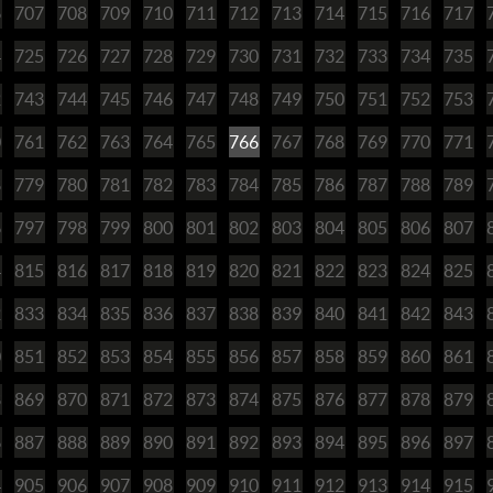
6
707
708
709
710
711
712
713
714
715
716
717
4
725
726
727
728
729
730
731
732
733
734
735
2
743
744
745
746
747
748
749
750
751
752
753
0
761
762
763
764
765
766
767
768
769
770
771
8
779
780
781
782
783
784
785
786
787
788
789
6
797
798
799
800
801
802
803
804
805
806
807
4
815
816
817
818
819
820
821
822
823
824
825
2
833
834
835
836
837
838
839
840
841
842
843
0
851
852
853
854
855
856
857
858
859
860
861
8
869
870
871
872
873
874
875
876
877
878
879
6
887
888
889
890
891
892
893
894
895
896
897
4
905
906
907
908
909
910
911
912
913
914
915