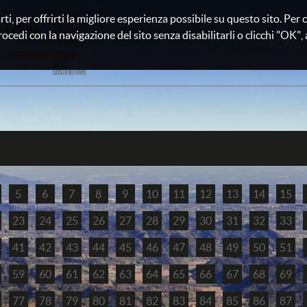
rti, per offrirti la migliore esperienza possibile su questo sito. Pe
rocedi con la navigazione del sito senza disabilitarli o clicchi "OK", au
NEWS
5
6
7
8
9
10
11
12
13
14
15
23
24
25
26
27
28
29
30
31
32
33
41
42
43
44
45
46
47
48
49
50
51
59
60
61
62
63
64
65
66
67
68
69
77
78
79
80
81
82
83
84
85
86
87