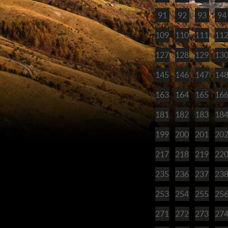
91
92
93
94
109
110
111
11
127
128
129
13
145
146
147
14
163
164
165
16
181
182
183
18
199
200
201
20
217
218
219
22
235
236
237
23
253
254
255
25
271
272
273
27