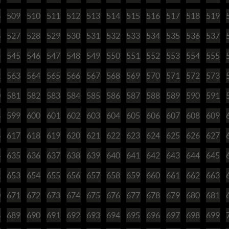
8
509
510
511
512
513
514
515
516
517
518
519
6
527
528
529
530
531
532
533
534
535
536
537
4
545
546
547
548
549
550
551
552
553
554
555
2
563
564
565
566
567
568
569
570
571
572
573
0
581
582
583
584
585
586
587
588
589
590
591
8
599
600
601
602
603
604
605
606
607
608
609
6
617
618
619
620
621
622
623
624
625
626
627
4
635
636
637
638
639
640
641
642
643
644
645
2
653
654
655
656
657
658
659
660
661
662
663
0
671
672
673
674
675
676
677
678
679
680
681
8
689
690
691
692
693
694
695
696
697
698
699