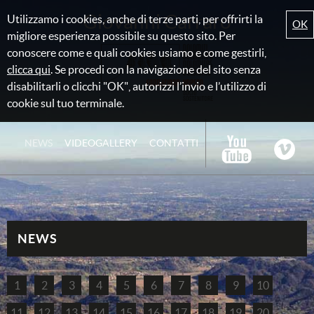
Giovanni Carraro
Utilizzamo i cookies, anche di terze parti, per offrirti la
OK
migliore esperienza possibile su questo sito. Per
conoscere come e quali cookies usiamo e come gestirli,
clicca qui
. Se procedi con la navigazione del sito senza
disabilitarli o clicchi "OK", autorizzi l’invio e l’utilizzo di
cookie sul tuo terminale.
NEWS
VIDEOGALLERY
CONTATTI
NEWS
1
2
3
4
5
6
7
8
9
10
11
12
13
14
15
16
17
18
19
20