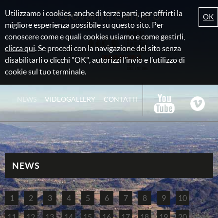
Giovanni Carraro
Utilizzamo i cookies, anche di terze parti, per offrirti la
OK
migliore esperienza possibile su questo sito. Per
conoscere come e quali cookies usiamo e come gestirli,
clicca qui
. Se procedi con la navigazione del sito senza
disabilitarli o clicchi "OK", autorizzi l’invio e l’utilizzo di
cookie sul tuo terminale.
NEWS
VIDEOGALLERY
CONTATTI
NEWS
1
2
3
4
5
6
7
8
9
10
11
12
13
14
15
16
17
18
19
20