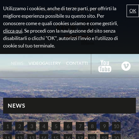
Giovanni Carraro
Utilizzamo i cookies, anche di terze parti, per offrirti la
OK
migliore esperienza possibile su questo sito. Per
conoscere come e quali cookies usiamo e come gestirli,
clicca qui
. Se procedi con la navigazione del sito senza
disabilitarli o clicchi "OK", autorizzi l’invio e l’utilizzo di
cookie sul tuo terminale.
NEWS
VIDEOGALLERY
CONTATTI
NEWS
1
2
3
4
5
6
7
8
9
10
11
12
13
14
15
16
17
18
19
20